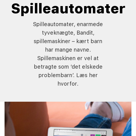
Spilleautomater
Spilleautomater, enarmede
tyveknægte, Bandit,
spillemaskiner – kært barn
har mange navne.
Spillemaskinen er vel at
betragte som ‘det elskede
problembarn’. Læs her
hvorfor.