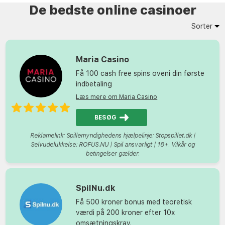
De bedste online casinoer
Sorter
Maria Casino
Få 100 cash free spins oveni din første
indbetaling
Læs mere om Maria Casino
BESØG
Reklamelink: Spillemyndighedens hjælpelinje: Stopspillet.dk |
Selvudelukkelse: ROFUS.NU | Spil ansvarligt | 18+. Vilkår og
betingelser gælder.
SpilNu.dk
Få 500 kroner bonus med teoretisk
værdi på 200 kroner efter 10x
omsætningskrav.