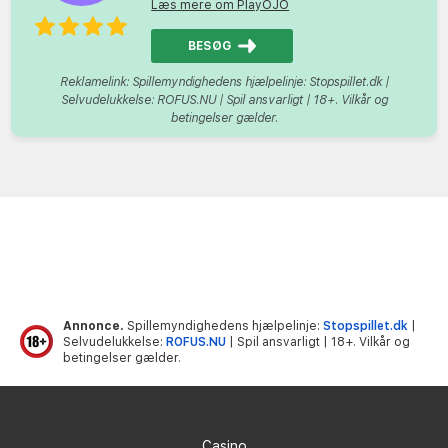
Læs mere om PlayOJO
BESØG
Reklamelink: Spillemyndighedens hjælpelinje: Stopspillet.dk |
Selvudelukkelse: ROFUS.NU | Spil ansvarligt | 18+. Vilkår og
betingelser gælder.
Annonce.
Spillemyndighedens hjælpelinje:
Stopspillet.dk
|
Selvudelukkelse:
ROFUS.NU
| Spil ansvarligt | 18+. Vilkår og
betingelser gælder.
Casino