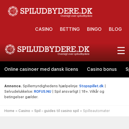
CASINO
BETTING
BINGO
BLOG
Online casinoer med dansk licens
Casino bonus
S
Annonce.
Spillemyndighedens hjælpelinje:
Stopspillet.dk
|
Selvudelukkelse:
ROFUS.NU
| Spil ansvarligt | 18+. Vilkår og
betingelser gælder.
Home
»
Casino
»
Spil – guides til casino spil
»
Spilleautomater