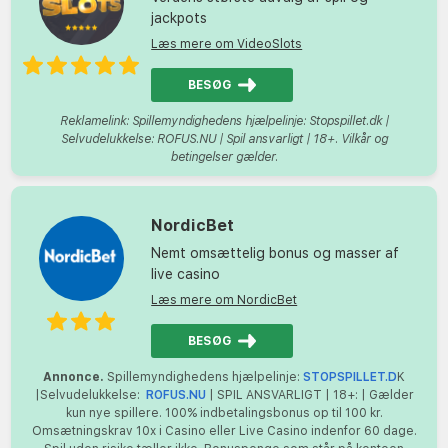
jackpots
Læs mere om VideoSlots
BESØG
Reklamelink: Spillemyndighedens hjælpelinje: Stopspillet.dk |
Selvudelukkelse: ROFUS.NU | Spil ansvarligt | 18+. Vilkår og
betingelser gælder.
NordicBet
Nemt omsættelig bonus og masser af
live casino
Læs mere om NordicBet
BESØG
Annonce.
Spillemyndighedens hjælpelinje:
STOPSPILLET.D
K
|Selvudelukkelse:
ROFUS.NU
| SPIL ANSVARLIGT | 18+: | Gælder
kun nye spillere. 100% indbetalingsbonus op til 100 kr.
Omsætningskrav 10x i Casino eller Live Casino indenfor 60 dage.