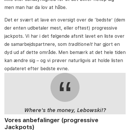
men man har da lov at håbe.
Det er svært at lave en oversigt over de ‘bedste’ (dem
der enten udbetaler mest, eller oftest) progressive
jackpots. Vi har i det følgende afsnit lavet en liste over
de samarbejdspartnere, som
traditionelt
har gjort en
dyd ud af dette område. Men bemærk at det hele tiden
kan ændre sig – og vi prøver naturligvis at holde listen
opdateret efter bedste evne.
Where's the money, Lebowski!?
Vores anbefalinger (progressive
Jackpots)