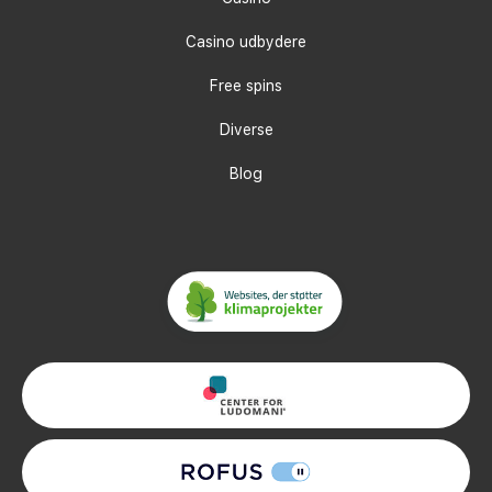
Casino udbydere
Free spins
Diverse
Blog