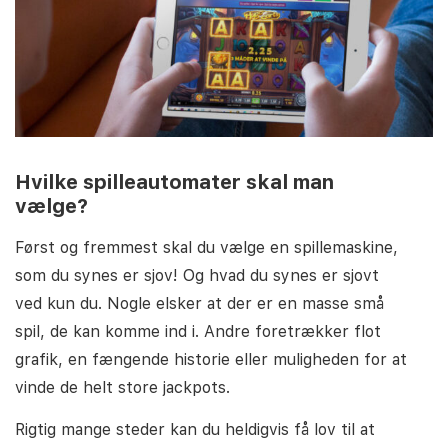
Hvilke spilleautomater skal man
vælge?
Først og fremmest skal du vælge en spillemaskine,
som du synes er sjov! Og hvad du synes er sjovt
ved kun du. Nogle elsker at der er en masse små
spil, de kan komme ind i. Andre foretrækker flot
grafik, en fængende historie eller muligheden for at
vinde de helt store jackpots.
Rigtig mange steder kan du heldigvis få lov til at