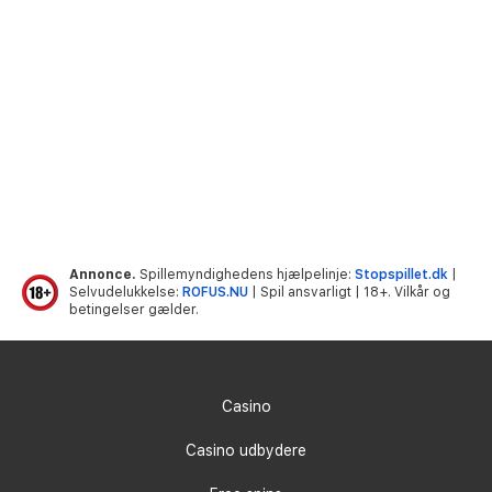
Annonce.
Spillemyndighedens hjælpelinje:
Stopspillet.dk
|
Selvudelukkelse:
ROFUS.NU
| Spil ansvarligt | 18+. Vilkår og
betingelser gælder.
Casino
Casino udbydere