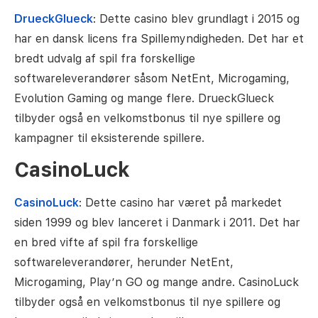
DrueckGlueck
: Dette casino blev grundlagt i 2015 og
har en dansk licens fra Spillemyndigheden. Det har et
bredt udvalg af spil fra forskellige
softwareleverandører såsom NetEnt, Microgaming,
Evolution Gaming og mange flere. DrueckGlueck
tilbyder også en velkomstbonus til nye spillere og
kampagner til eksisterende spillere.
CasinoLuck
CasinoLuck
: Dette casino har været på markedet
siden 1999 og blev lanceret i Danmark i 2011. Det har
en bred vifte af spil fra forskellige
softwareleverandører, herunder NetEnt,
Microgaming, Play’n GO og mange andre. CasinoLuck
tilbyder også en velkomstbonus til nye spillere og