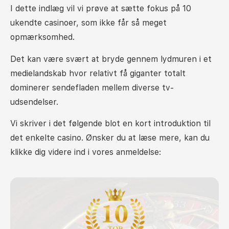
I dette indlæg vil vi prøve at sætte fokus på 10
ukendte casinoer, som ikke får så meget
opmærksomhed.
Det kan være svært at bryde gennem lydmuren i et
medielandskab hvor relativt få giganter totalt
dominerer sendefladen mellem diverse tv-
udsendelser.
Vi skriver i det følgende blot en kort introduktion til
det enkelte casino. Ønsker du at læse mere, kan du
klikke dig videre ind i vores anmeldelse: