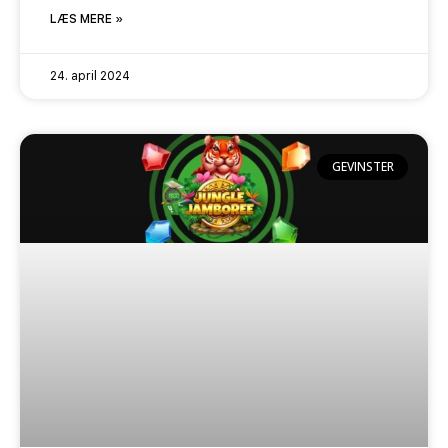
LÆS MERE »
24. april 2024
GEVINSTER