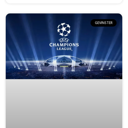
GEVINSTER