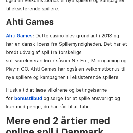
også en velkomstbonus til nye spillere og kampagner
til eksisterende spillere.
Ahti Games
Ahti Games
: Dette casino blev grundlagt i 2018 og
har en dansk licens fra Spillemyndigheden. Det har et
bredt udvalg af spil fra forskellige
softwareleverandører såsom NetEnt, Microgaming og
Play’n GO. Ahti Games har også en velkomstbonus til
nye spillere og kampagner til eksisterende spillere.
Husk altid at læse vilkårene og betingelserne
for
bonustilbud
og sørge for at spille ansvarligt og
kun med penge, du har råd til at tabe.
Mere end 2 årtier med
online spil i Danmark