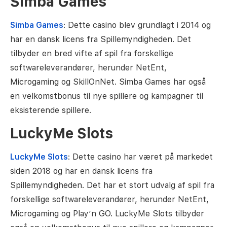
Simba Games
Simba Games
: Dette casino blev grundlagt i 2014 og
har en dansk licens fra Spillemyndigheden. Det
tilbyder en bred vifte af spil fra forskellige
softwareleverandører, herunder NetEnt,
Microgaming og SkillOnNet. Simba Games har også
en velkomstbonus til nye spillere og kampagner til
eksisterende spillere.
LuckyMe Slots
LuckyMe Slots
: Dette casino har været på markedet
siden 2018 og har en dansk licens fra
Spillemyndigheden. Det har et stort udvalg af spil fra
forskellige softwareleverandører, herunder NetEnt,
Microgaming og Play’n GO. LuckyMe Slots tilbyder