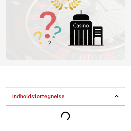
Indholdsfortegnelse