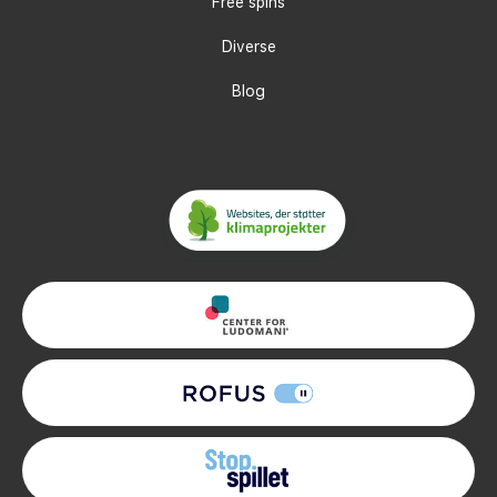
Free spins
Diverse
Blog