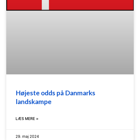
Højeste odds på Danmarks
landskampe
LÆS MERE »
29. maj 2024