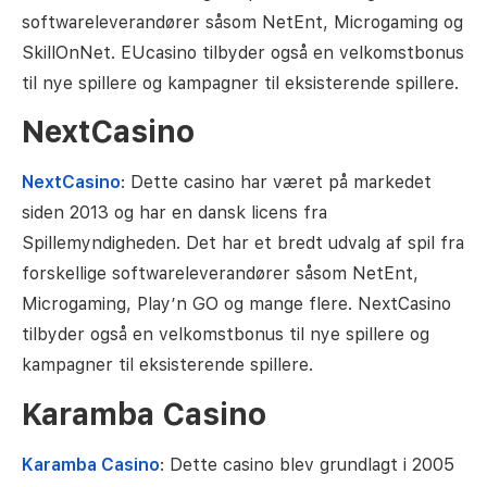
softwareleverandører såsom NetEnt, Microgaming og
SkillOnNet. EUcasino tilbyder også en velkomstbonus
til nye spillere og kampagner til eksisterende spillere.
NextCasino
NextCasino
: Dette casino har været på markedet
siden 2013 og har en dansk licens fra
Spillemyndigheden. Det har et bredt udvalg af spil fra
forskellige softwareleverandører såsom NetEnt,
Microgaming, Play’n GO og mange flere. NextCasino
tilbyder også en velkomstbonus til nye spillere og
kampagner til eksisterende spillere.
Karamba Casino
Karamba Casino
: Dette casino blev grundlagt i 2005