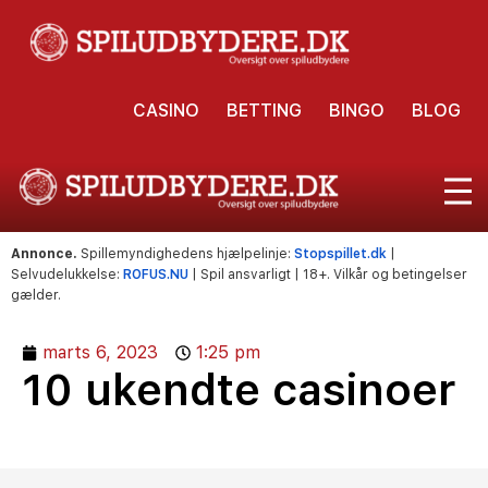
CASINO
BETTING
BINGO
BLOG
Annonce.
Spillemyndighedens hjælpelinje:
Stopspillet.dk
|
Selvudelukkelse:
ROFUS.NU
| Spil ansvarligt | 18+. Vilkår og betingelser
gælder.
marts 6, 2023
1:25 pm
10 ukendte casinoer