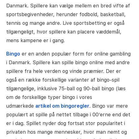
Danmark. Spillere kan vælge mellem en bred vifte af
sportsbegivenheder, herunder fodbold, basketball,
tennis og mange andre. Live sportsbetting er også
tilgængeligt, hvor spillere kan placere væddemål,
mens kampene er i gang.
Bingo
er en anden populær form for online gambling
i Danmark. Spillere kan spille bingo online med andre
spillere fra hele verden og vinde præmier. Der er
også en række forskellige varianter af bingo-spil
tilgængelige, inklusive 75-ball og 90-ball bingo (læs
om de forskellige typer bingo i vores
udmærkede
artikel om bingoregler
. Bingo var mere
populært at spille på nettet tilbage i 00’erne end det
er i dag. Spillet nyder dog fortsat stor popularitet i
privaten hos mange mennesker, hvor man nemt og