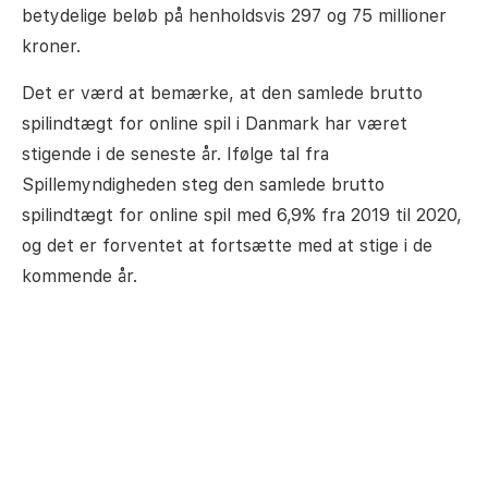
betydelige beløb på henholdsvis 297 og 75 millioner
kroner.
Det er værd at bemærke, at den samlede brutto
spilindtægt for online spil i Danmark har været
stigende i de seneste år. Ifølge tal fra
Spillemyndigheden steg den samlede brutto
spilindtægt for online spil med 6,9% fra 2019 til 2020,
og det er forventet at fortsætte med at stige i de
kommende år.